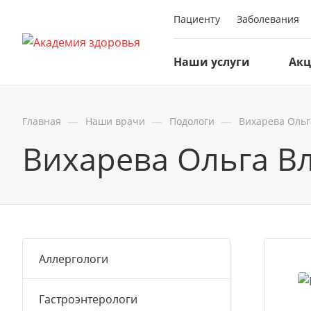
Пациенту
Заболевания
Наши услуги
Ак
—
—
—
Главная
Наши врачи
Подологи
Вихарева Оль
Вихарева Ольга В
Аллергологи
Гастроэнтерологи