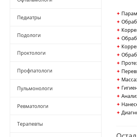
✦
Парам
Педиатры
✦
Обраб
✦
Корре
Подологи
✦
Обраб
✦
Корре
Проктологи
✦
Обраб
✦
Проте
Профпатологи
✦
Перев
✦
Масса
✦
Гигие
Пульмонологи
✦
Анали
✦
Нанес
Ревматологи
✦
Диагн
Терапевты
Остал