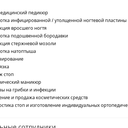
едицинский педикюр
отка инфицированной / утолщенной ногтевой пластины
кция вросшего ногтя
отка подошвенной бородавки
кция стержневой мозоли
отка натоптыша
зирование
язка
ж стоп
нический маникюр
зы на грибки и инфекции
ение и продажа косметических средств
остика стоп и изготовление индивидуальных ортопедиче
ьные сотрудники