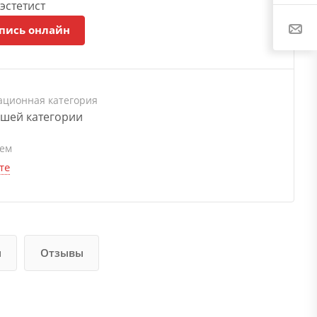
эстетист
пись онлайн
ационная категория
шей категории
ием
те
и
Отзывы