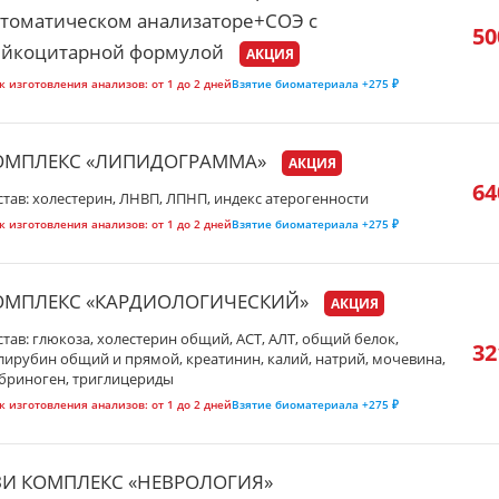
томатическом анализаторе+СОЭ с
50
ейкоцитарной формулой
АКЦИЯ
к изготовления анализов:
от 1 до 2 дней
Взятие биоматериала
+275 ₽
ОМПЛЕКС «ЛИПИДОГРАММА»
АКЦИЯ
64
став: холестерин, ЛНВП, ЛПНП, индекс атерогенности
к изготовления анализов:
от 1 до 2 дней
Взятие биоматериала
+275 ₽
ОМПЛЕКС «КАРДИОЛОГИЧЕСКИЙ»
АКЦИЯ
став: глюкоза, холестерин общий, АСТ, АЛТ, общий белок,
32
лирубин общий и прямой, креатинин, калий, натрий, мочевина,
бриноген, триглицериды
к изготовления анализов:
от 1 до 2 дней
Взятие биоматериала
+275 ₽
ЗИ КОМПЛЕКС «НЕВРОЛОГИЯ»