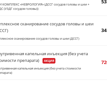
53
И КОМПЛЕКС «НЕВРОЛОГИЯ» (ДССГ сосудов головы и шеи +
ДС (УЗДГ сосудов головы))
плексное сканирование сосудов головы и шеи
34
ССГ)
плексное сканирование сосудов головы и шеи (ДССГ)
утривенная капельная инъекция (без учета
оимости препарата)
АКЦИЯ
72
утривенная капельная инъекция (без учета стоимости
епарата)