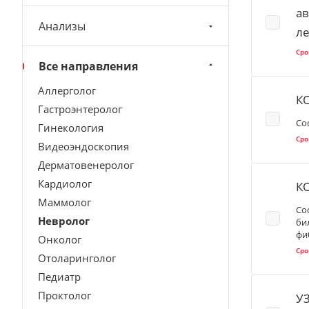
ав
Анализы
л
Сро
Все направления
Аллерголог
К
Гастроэнтеролог
Со
Гинекология
Сро
Видеоэндоскопия
Дерматовенеролог
Кардиолог
К
Маммолог
Со
Невролог
би
фи
Онколог
Сро
Отоларинголог
Педиатр
Проктолог
У