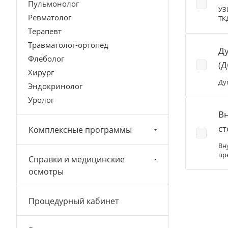
Пульмонолог
УЗ
Ревматолог
ТК
Терапевт
Травматолог-ортопед
Ду
Флеболог
(Д
Хирург
Ду
Эндокринолог
Уролог
Вн
ст
Комплексные программы
Вн
пр
Справки и медицинские
осмотры
Процедурный кабинет