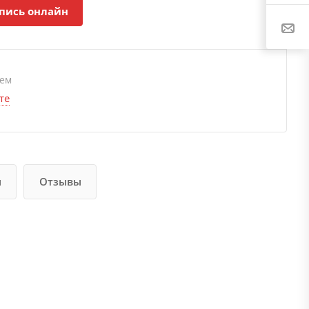
пись онлайн
ием
те
и
Отзывы