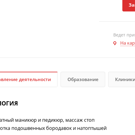
За
Ведет пр
На кар
вление деятельности
Образование
Клиник
ЛОГИЯ
атный маникюр и педикюр, массаж стоп
отка подошвенных бородавок и натоптышей