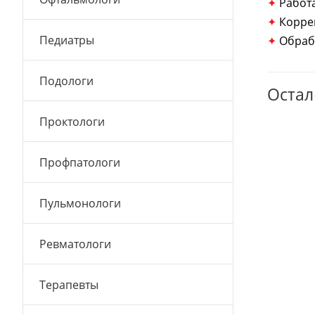
✦
Работ
✦
Корре
Педиатры
✦
Обраб
Подологи
Остал
Проктологи
Профпатологи
Пульмонологи
Ревматологи
Терапевты