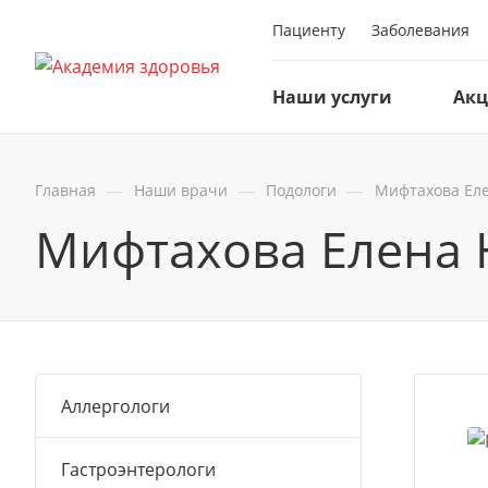
Пациенту
Заболевания
Наши услуги
Ак
—
—
—
Главная
Наши врачи
Подологи
Мифтахова Ел
Мифтахова Елена 
Аллергологи
Гастроэнтерологи