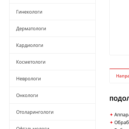
Гинекологи
Дерматологи
Кардиологи
Косметологи
Напра
Неврологи
Онкологи
ПОДО
Отоларингологи
✦
Аппар
✦
Обраб
Офтальмологи