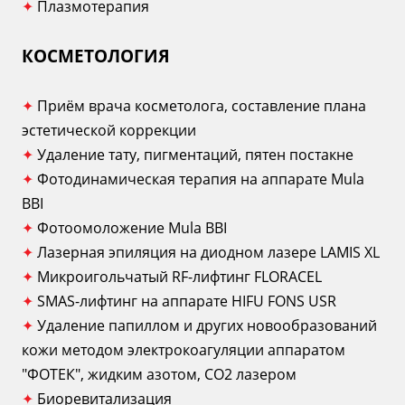
✦
Плазмотерапия
КОСМЕТОЛОГИЯ
✦
Приём врача косметолога, составление плана
эстетической коррекции
✦
Удаление тату, пигментаций, пятен постакне
✦
Фотодинамическая терапия на аппарате Mula
BBI
✦
Фотоомоложение Mula BBI
✦
Лазерная эпиляция на диодном лазере LAMIS XL
✦
Микроигольчатый RF-лифтинг FLORACEL
✦
SMAS-лифтинг на аппарате HIFU FONS USR
✦
Удаление папиллом и других новообразований
кожи методом электрокоагуляции аппаратом
"ФОТЕК", жидким азотом, СО2 лазером
✦
Биоревитализация