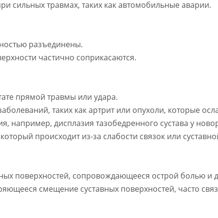
ри сильных травмах, таких как автомобильные аварии.
лностью разъединены.
верхности частично соприкасаются.
тате прямой травмы или удара.
заболеваний, таких как артрит или опухоли, которые осл
ия, например, дисплазия тазобедренного сустава у нов
оторый происходит из-за слабости связок или суставн
вных поверхностей, сопровождающееся острой болью и 
оряющееся смещение суставных поверхностей, часто св