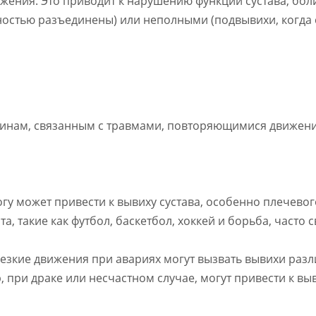
ения. Это приводит к нарушению функции сустава, бол
ностью разъединены) или неполными (подвывихи, когда 
чинам, связанным с травмами, повторяющимися движе
огу может привести к вывиху сустава, особенно плечевог
а, такие как футбол, баскетбол, хоккей и борьба, часто
езкие движения при авариях могут вызвать вывихи разл
, при драке или несчастном случае, могут привести к выв