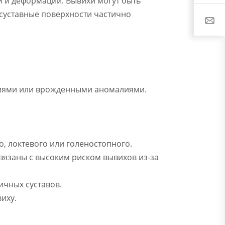
и и деформации. Вывихи могут быть
суставные поверхности частично
ниями или врожденными аномалиями.
о, локтевого или голеностопного.
 связаны с высоким риском вывихов из-за
ичных суставов.
иху.