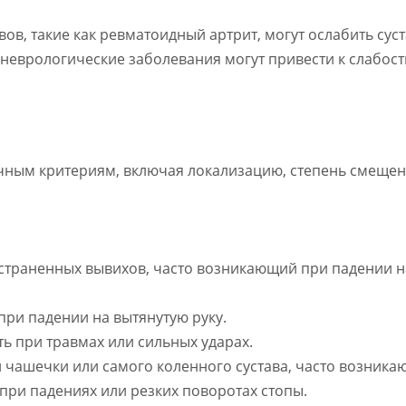
вов, такие как ревматоидный артрит, могут ослабить сус
неврологические заболевания могут привести к слабост
чным критериям, включая локализацию, степень смещени
остраненных вывихов, часто возникающий при падении н
 при падении на вытянутую руку.
ть при травмах или сильных ударах.
 чашечки или самого коленного сустава, часто возника
при падениях или резких поворотах стопы.