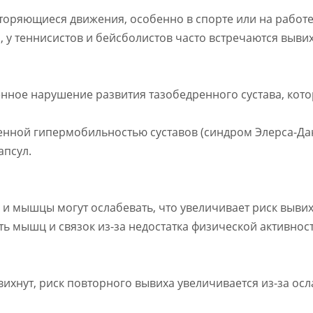
оряющиеся движения, особенно в спорте или на работе,
 у теннисистов и бейсболистов часто встречаются вывих
енное нарушение развития тазобедренного сустава, кото
денной гипермобильностью суставов (синдром Элерса-Д
апсул.
 и мышцы могут ослабевать, что увеличивает риск вывих
сть мышц и связок из-за недостатка физической активно
вихнут, риск повторного вывиха увеличивается из-за осл