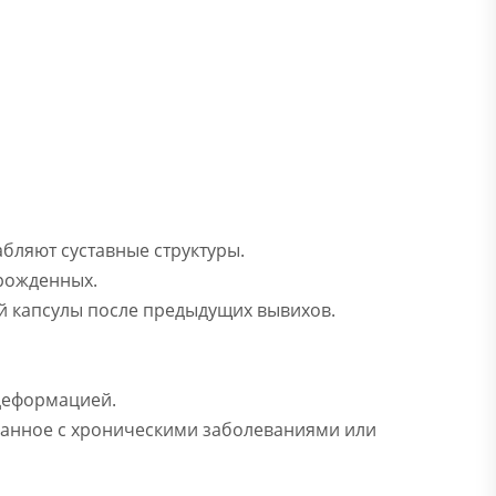
абляют суставные структуры.
орожденных.
ой капсулы после предыдущих вывихов.
деформацией.
язанное с хроническими заболеваниями или