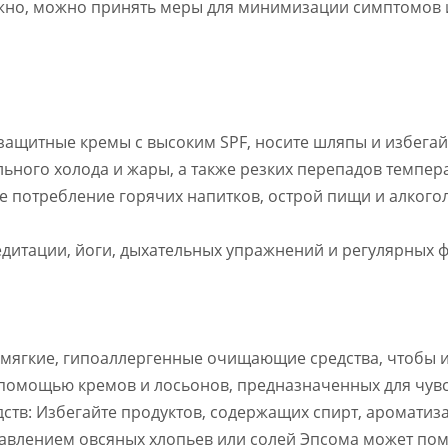
жно, можно принять меры для минимизации симптомов и
защитные кремы с высоким SPF, носите шляпы и избегай
льного холода и жары, а также резких перепадов темпер
е потребление горячих напитков, острой пищи и алкогол
едитации, йоги, дыхательных упражнений и регулярных 
 мягкие, гипоаллергенные очищающие средства, чтобы 
с помощью кремов и лосьонов, предназначенных для чув
дств: Избегайте продуктов, содержащих спирт, аромати
бавлением овсяных хлопьев или солей Эпсома может пом