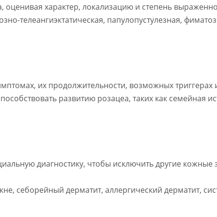
а, оценивая характер, локализацию и степень выраженн
тозно-телеангиэктатическая, папулопустулезная, фимато
мптомах, их продолжительности, возможных триггерах и
способствовать развитию розацеа, таких как семейная ис
циальную диагностику, чтобы исключить другие кожные 
акне, себорейный дерматит, аллергический дерматит, сис