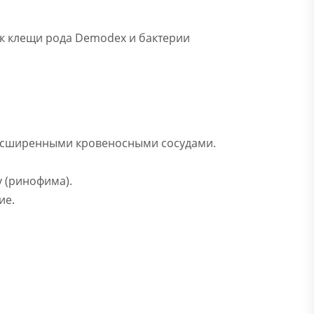
ак клещи рода Demodex и бактерии
асширенными кровеносными сосудами.
 (ринофима).
ие.