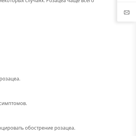
некоторых случаях. Розацеа чаще всего
розацеа.
 симптомов.
воцировать обострение розацеа.