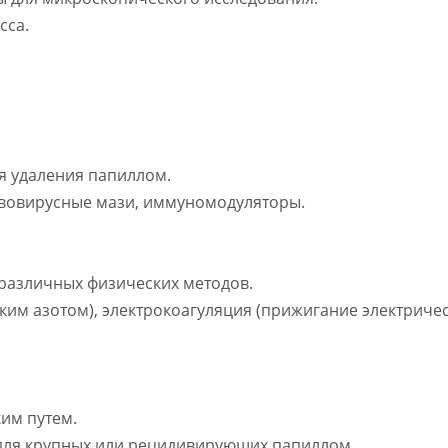
сса.
я удаления папиллом.
тивовирусные мази, иммуномодуляторы.
различных физических методов.
им азотом), электрокоагуляция (прижигание электричес
им путем.
 для крупных или рецидивирующих папиллом.