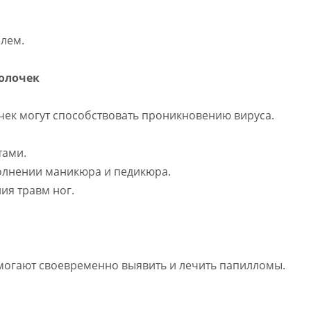
олем.
болочек
чек могут способствовать проникновению вируса.
тами.
олнении маникюра и педикюра.
ия травм ног.
омогают своевременно выявить и лечить папилломы.