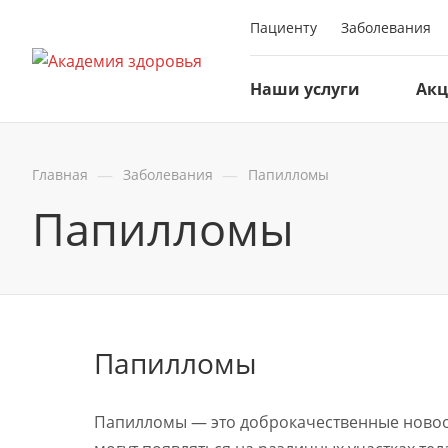
Пациенту
Заболевания
Наши услуги
Ак
—
—
Главная
Заболевания
Папилломы
Папилломы
Папилломы
Папилломы — это доброкачественные новооб