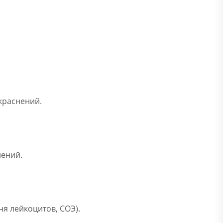
краснений.
нений.
я лейкоцитов, СОЭ).