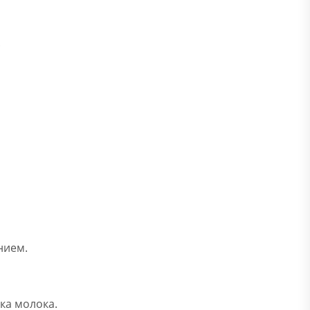
.
нием.
ка молока.