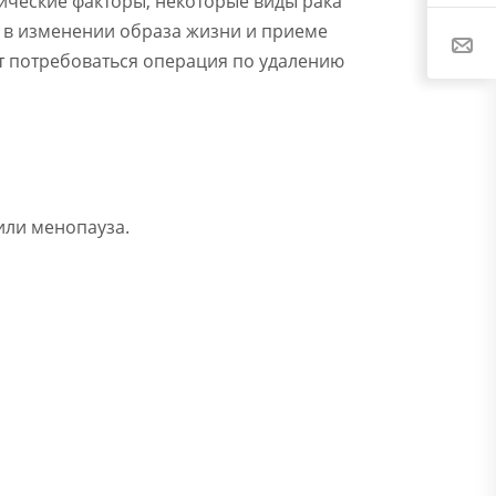
ические факторы, некоторые виды рака
 в изменении образа жизни и приеме
ет потребоваться операция по удалению
или менопауза.