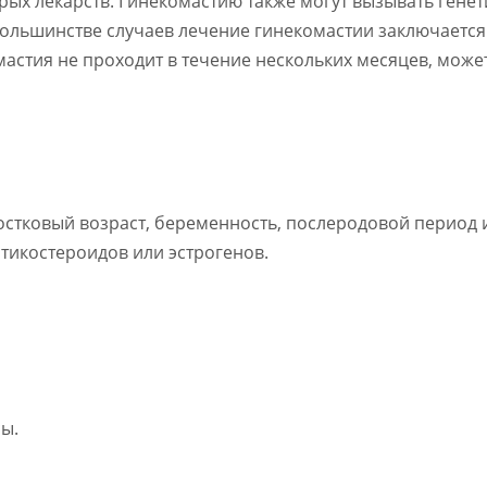
ых лекарств. Гинекомастию также могут вызывать генет
большинстве случаев лечение гинекомастии заключается
мастия не проходит в течение нескольких месяцев, мож
остковый возраст, беременность, послеродовой период 
ртикостероидов или эстрогенов.
ы.