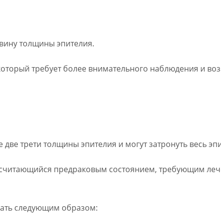
овину толщины эпителия.
, который требует более внимательного наблюдения и во
 две трети толщины эпителия и могут затронуть весь эп
и, считающийся предраковым состоянием, требующим ле
сать следующим образом: