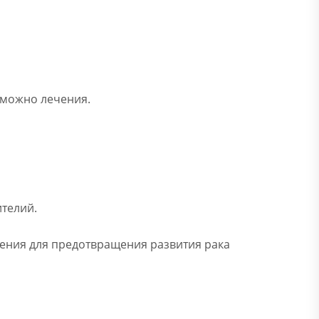
зможно лечения.
ителий.
чения для предотвращения развития рака