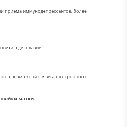
ли приема иммунодепрессантов, более
азвитию дисплазии.
уют о возможной связи долгосрочного
и шейки матки.