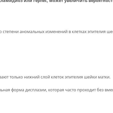
хламидиоз или герпес, может увеличить вероятност
о степени аномальных изменений в клетках эпителия ш
ают только нижний слой клеток эпителия шейки матки.
ьная форма дисплазии, которая часто проходит без вм