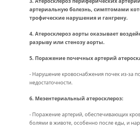
3. Атеросклероз периферических артери
артериальную болезнь, симптомами котор
трофические нарушения и гангрену.
4. Атеросклероз аорты оказывает возде
разрыву или стенозу аорты.
5. Поражение почечных артерий атероск
- Нарушение кровоснабжения почек из-за п
недостаточности.
6. Мезентериальный атеросклероз:
- Поражение артерий, обеспечивающих кро
болями в животе, особенно после еды, и н