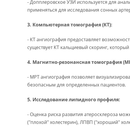
- Допплеровское УЗИ используется для анал
применяться для исследования сонных артер
3. Компьютерная томография (КТ):
- КТ ангиография предоставляет возможнос
существует КТ кальциевый скоринг, который
4. Магнитно-резонансная томография (МР
- МРТ ангиография позволяет визуализирова
безопасным для определенных пациентов.
5. Исследование липидного профиля:
- Оценка риска развития атеросклероза мо
("плохой" холестерин), ЛПВП ("хороший" хол