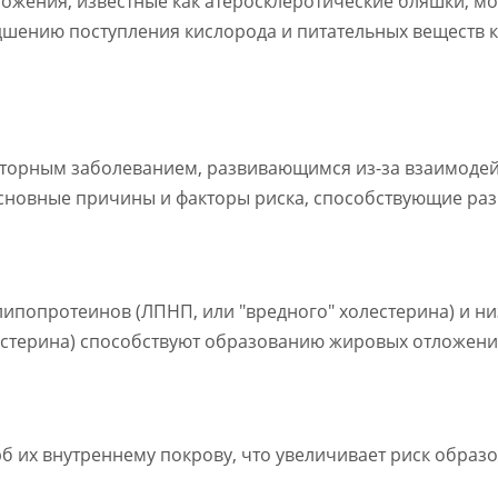
ложения, известные как атеросклеротические бляшки, мо
удшению поступления кислорода и питательных веществ к
торным заболеванием, развивающимся из-за взаимодейс
сновные причины и факторы риска, способствующие раз
липопротеинов (ЛПНП, или "вредного" холестерина) и н
естерина) способствуют образованию жировых отложений
рб их внутреннему покрову, что увеличивает риск обра