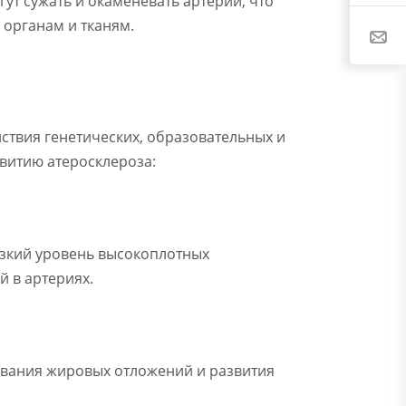
гут сужать и окаменевать артерии, что
 органам и тканям.
твия генетических, образовательных и
витию атеросклероза:
изкий уровень высокоплотных
 в артериях.
зования жировых отложений и развития