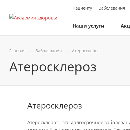
Пациенту
Заболевания
Наши услуги
Ак
—
—
Главная
Заболевания
Атеросклероз
Атеросклероз
Атеросклероз
Атеросклероз - это долгосрочное заболеван