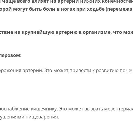
й чаще всего влияет на артерии нижних конечност
ой могут быть боли в ногах при ходьбе (перемежаю
йствие на крупнейшую артерию в организме, что мо
лерозом:
оражения артерий. Это может привести к развитию поч
воснабжение кишечнику. Это может вызвать мезентериа
арушениями пищеварения.