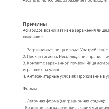
Ascaris lumbricoides. Заражение происходи
Причины
Аскаридоз возникает из-за заражения яйцам
включают:
1. Загрязненная пища и вода: Употребление
2. Плохая гигиена: Несоблюдение правил лич
3. Контакт с зараженной почвой: Яйца аскар
играющих на улице.
4. Антисанитарные условия: Проживание в у
Формы
1. Легочная форма (миграционная стадия):
- Возникает, когда личинки аскарид мигриру