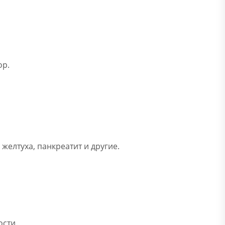
ор.
желтуха, панкреатит и другие.
ости.