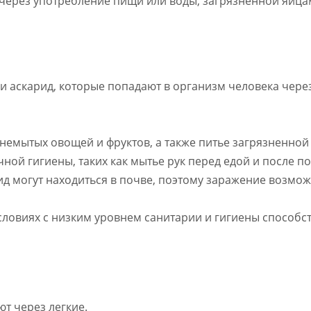
т через употребление пищи или воды, загрязненной яйца
и аскарид, которые попадают в организм человека чере
 немытых овощей и фруктов, а также питье загрязненной
ной гигиены, таких как мытье рук перед едой и после п
ид могут находиться в почве, поэтому заражение возможн
словиях с низким уровнем санитарии и гигиены способс
ют через легкие.