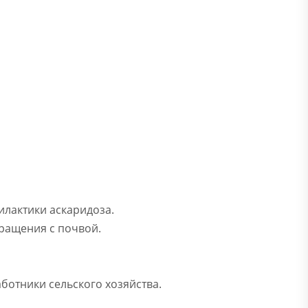
лактики аскаридоза.
бращения с почвой.
аботники сельского хозяйства.