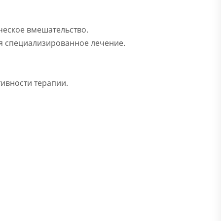
ческое вмешательство.
ся специализированное лечение.
тивности терапии.