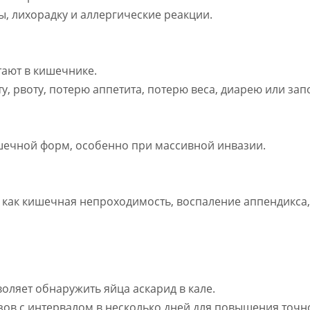
, лихорадку и аллергические реакции.
тают в кишечнике.
, рвоту, потерю аппетита, потерю веса, диарею или зап
ишечной форм, особенно при массивной инвазии.
 как кишечная непроходимость, воспаление аппендикса, 
оляет обнаружить яйца аскарид в кале.
зов с интервалом в несколько дней для повышения точн