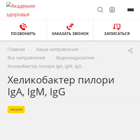
ПОЗВОНИТЬ
ЗАКАЗАТЬ ЗВОНОК
ЗАПИСАТЬСЯ
—
—
Главная
Наши направления
—
—
Все направления
Видеоэндоскопия
Хеликобактер пилори IgА, IgМ, IgG
Хеликобактер пилори
IgА, IgМ, IgG
АКЦИЯ