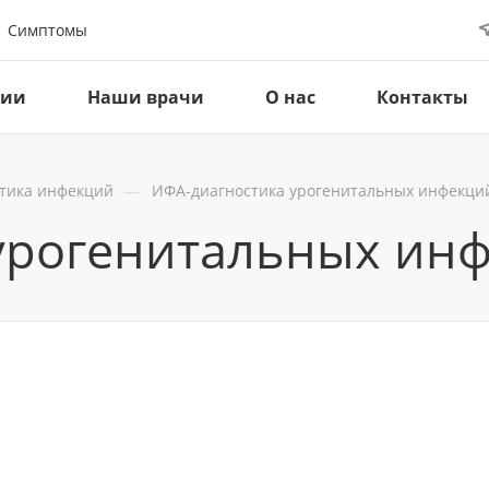
Симптомы
ции
Наши врачи
О нас
Контакты
—
тика инфекций
ИФА-диагностика урогенитальных инфекци
урогенитальных ин