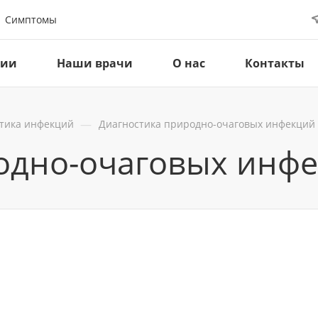
Симптомы
ции
Наши врачи
О нас
Контакты
—
тика инфекций
Диагностика природно-очаговых инфекций
одно-очаговых инф