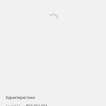
Характеристики
КодНМУ
—
B03.002.004