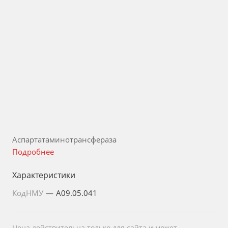
Аспартатаминотрансфераза
Подробнее
Характеристики
КодНМУ
—
A09.05.041
Цена действительна только для сайта и может